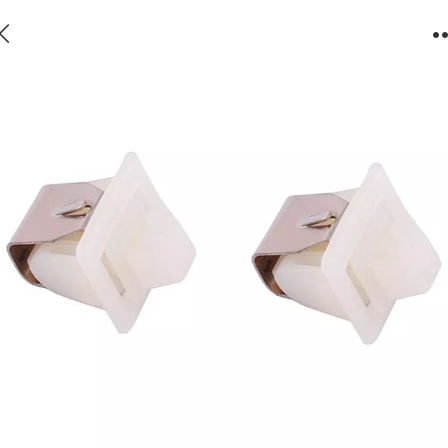
LONYE 279570 Door Latch Kit