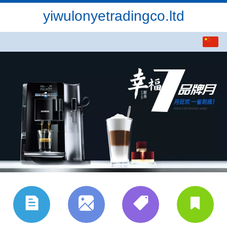
yiwulonyetradingco.ltd
中文
English